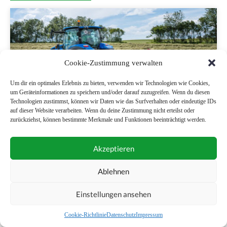
Cookie-Zustimmung verwalten
Um dir ein optimales Erlebnis zu bieten, verwenden wir Technologien wie Cookies,
um Geräteinformationen zu speichern und/oder darauf zuzugreifen. Wenn du diesen
Technologien zustimmst, können wir Daten wie das Surfverhalten oder eindeutige IDs
auf dieser Website verarbeiten. Wenn du deine Zustimmung nicht erteilst oder
zurückziehst, können bestimmte Merkmale und Funktionen beeinträchtigt werden.
Pöttinger TOP V 6520 C: Wendiger Schwader für
Akzeptieren
hochwertiges Futter
Ablehnen
Einstellungen ansehen
Cookie-Richtlinie
Datenschutz
Impressum