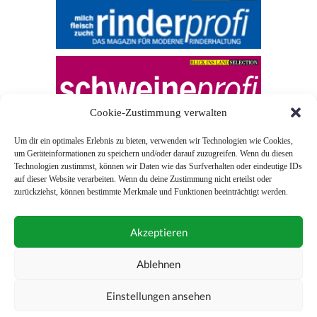
Cookie-Zustimmung verwalten
Um dir ein optimales Erlebnis zu bieten, verwenden wir Technologien wie Cookies,
um Geräteinformationen zu speichern und/oder darauf zuzugreifen. Wenn du diesen
Technologien zustimmst, können wir Daten wie das Surfverhalten oder eindeutige IDs
auf dieser Website verarbeiten. Wenn du deine Zustimmung nicht erteilst oder
zurückziehst, können bestimmte Merkmale und Funktionen beeinträchtigt werden.
© 2026 Blick ins Land
Akzeptieren
Unterstützt durch
Webonia
0043 (0)1 581 28 90 0
Ablehnen
online-redaktion@blickinsland.at
Einstellungen ansehen
Impressum
Nutzungsbedingungen