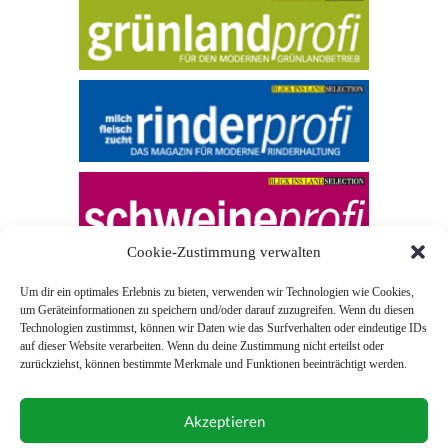
Cookie-Zustimmung verwalten
Um dir ein optimales Erlebnis zu bieten, verwenden wir Technologien wie Cookies,
um Geräteinformationen zu speichern und/oder darauf zuzugreifen. Wenn du diesen
Technologien zustimmst, können wir Daten wie das Surfverhalten oder eindeutige IDs
auf dieser Website verarbeiten. Wenn du deine Zustimmung nicht erteilst oder
zurückziehst, können bestimmte Merkmale und Funktionen beeinträchtigt werden.
© 2026 Blick ins Land
Akzeptieren
Unterstützt durch
Webonia