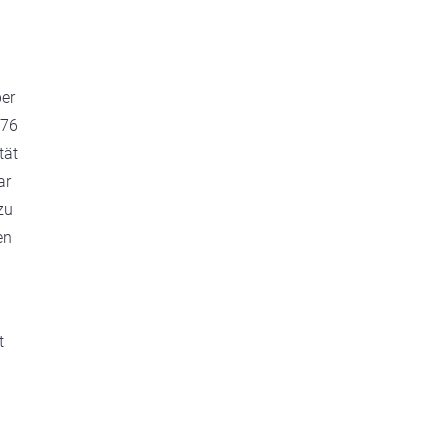
ber
,76
tät
ar
zu
en
t