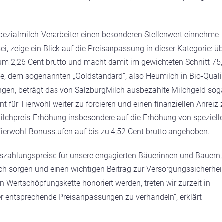
pezialmilch-Verarbeiter einen besonderen Stellenwert einnehme
, zeige ein Blick auf die Preisanpassung in dieser Kategorie: ü
g um 2,26 Cent brutto und macht damit im gewichteten Schnitt 75
ufe, dem sogenannten „Goldstandard“, also Heumilch in Bio-Quali
gen, beträgt das von SalzburgMilch ausbezahlte Milchgeld sog
für Tierwohl weiter zu forcieren und einen finanziellen Anreiz 
Milchpreis-Erhöhung insbesondere auf die Erhöhung von speziell
Tierwohl-Bonusstufen auf bis zu 4,52 Cent brutto angehoben.
 Auszahlungspreise für unsere engagierten Bäuerinnen und Bauern,
Milch sorgen und einen wichtigen Beitrag zur Versorgungssicherhei
n Wertschöpfungskette honoriert werden, treten wir zurzeit in
r entsprechende Preisanpassungen zu verhandeln“, erklärt