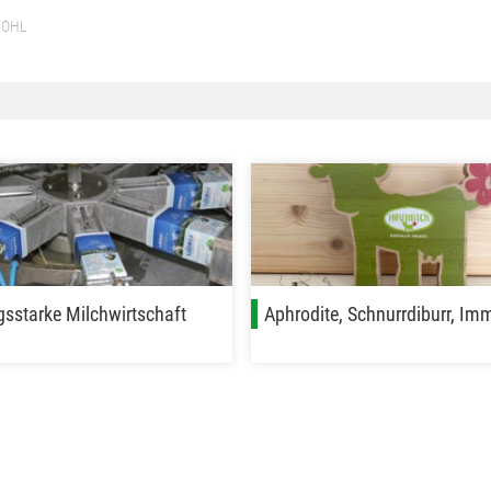
WOHL
gsstarke Milchwirtschaft
Aphrodite, Schnurrdiburr, Im