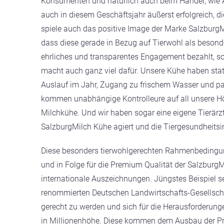
Konsumenten und natürlich auch beim Handel, wie An
auch in diesem Geschäftsjahr äußerst erfolgreich, d
spiele auch das positive Image der Marke SalzburgMi
dass diese gerade in Bezug auf Tierwohl als besond
ehrliches und transparentes Engagement bezahlt, so 
macht auch ganz viel dafür. Unsere Kühe haben sta
Auslauf im Jahr, Zugang zu frischem Wasser und palm
kommen unabhängige Kontrolleure auf all unsere Hö
Milchkühe. Und wir haben sogar eine eigene Tierärzt
SalzburgMilch Kühe agiert und die Tiergesundheitsinit
Diese besonders tierwohlgerechten Rahmenbedingung
und in Folge für die Premium Qualität der SalzburgM
internationale Auszeichnungen. Jüngstes Beispiel sei
renommierten Deutschen Landwirtschafts-Gesellsch
gerecht zu werden und sich für die Herausforderunge
in Millionenhöhe. Diese kommen dem Ausbau der Pr