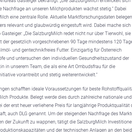
dreas Gasteiger bekräftigt: „Die SalzburgMilch entwickelt sich
ie Nachfrage an unseren Milchprodukten wächst stetig.“ Dabei
lch eine zentrale Rolle. Aktuelle Marktforschungsdaten belegen
ers relevant und glaubwürdig eingestuft wird. Dabei mache sich
Gasteiger: „Die SalzburgMilch redet nicht nur über Tierwohl, sie
tt der gesetzlich vorgeschriebenen 90 Tage mindestens 120 Tag
öl- und gentechnikfreies Futter. Einzigartig für Österreich
fe und untersuchen den individuellen Gesundheitszustand der
in in unserem Team, die als eine Art Ombudsfrau für die
iative vorantreibt und stetig weiterentwickelt.“
en schafften ideale Voraussetzungen für beste Rohstoffqualit
ilch Produkte. Belegt werde dies durch zahlreiche nationale und
 der erst heuer verliehene Preis für langjährige Produktqualität 
aft, auch DLG genannt. Um der steigenden Nachfrage des Markt
n der Zukunft zu wappnen, tätigt die SalzburgMilch Investition
oduktionskapazitäten und der technischen Anlagen an den bei