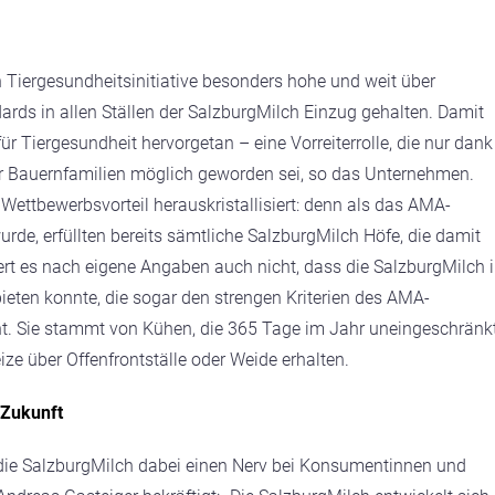
h Tiergesundheitsinitiative besonders hohe und weit über
ds in allen Ställen der SalzburgMilch Einzug gehalten. Damit
r Tiergesundheit hervorgetan – eine Vorreiterrolle, die nur dank
r Bauernfamilien möglich geworden sei, so das Unternehmen.
Wettbewerbsvorteil herauskristallisiert: denn als das AMA-
rde, erfüllten bereits sämtliche SalzburgMilch Höfe, die damit
t es nach eigene Angaben auch nicht, dass die SalzburgMilch 
bieten konnte, die sogar den strengen Kriterien des AMA-
ht. Sie stammt von Kühen, die 365 Tage im Jahr uneingeschränk
ze über Offenfrontställe oder Weide erhalten.
 Zukunft
 die SalzburgMilch dabei einen Nerv bei Konsumentinnen und