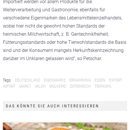
Importiert werden vor allem Produkte für die
Weiterverarbeitung und Gastronomie, ebenfalls für
verschiedene Eigenmarken des Lebensmitteleinzelhandels,
wobei hier nicht die gewohnt hohen Standards der
heimischen Milchwirtschaft, z. B. Gentechnikfreiheit,
Fütterungsstandards oder hohe Tierwohlstandards die Basis
sind und der Konsument mangels Herkunftskennzeichnung
darüber im Unklaren gelassen wird“, so Petschar.
Tags:
DEUTSCHLAND
EIGENMARKE
ERNÄHRUNG
ESSEN
EXPORT
IMPORT
MARKT
MILCH
MOLKEREI
ÖSTERREICH
TIERWOHL
DAS KÖNNTE SIE AUCH INTERESSIEREN