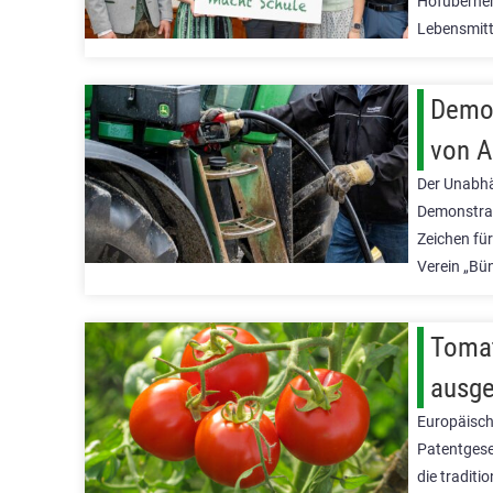
Hofüberneh
Lebensmitte
Demo 
von A
Der Unabhä
Demonstrat
Zeichen fü
Verein „Bü
Tomat
ausge
Europäisch
Patentgese
die tradit