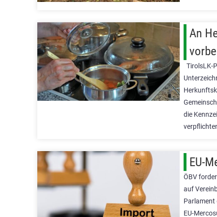
An He
vorbe
TirolsLK-P
Unterzeich
Herkunftsk
Gemeinscha
die Kennzei
verpflicht
EU-Me
ÖBV forder
auf Verein
Parlament 
EU-Mercosu