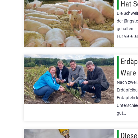
Hat S
Die Schwein
der jüngst
gehalten – 
Für viele l
Erdäp
Ware
Nach zwei 
Erdäpfelba
Erdäpfeln k
Unterschie
gut…
Diese