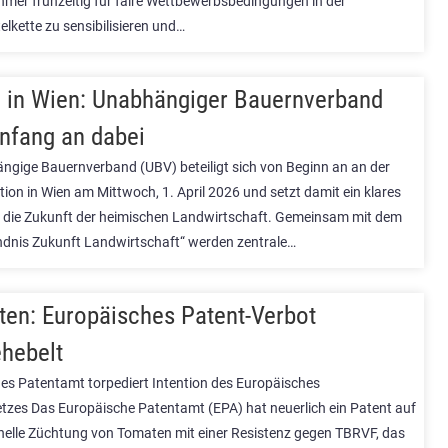
mer frühzeitig für faire Wettbewerbsbedingungen in der
lkette zu sensibilisieren und…
in Wien: Unabhängiger Bauernverband
nfang an dabei
ngige Bauernverband (UBV) beteiligt sich von Beginn an an der
ion in Wien am Mittwoch, 1. April 2026 und setzt damit ein klares
r die Zukunft der heimischen Landwirtschaft. Gemeinsam mit dem
ndnis Zukunft Landwirtschaft“ werden zentrale…
en: Europäisches Patent-Verbot
hebelt
es Patentamt torpediert Intention des Europäisches
tzes Das Europäische Patentamt (EPA) hat neuerlich ein Patent auf
ionelle Züchtung von Tomaten mit einer Resistenz gegen TBRVF, das