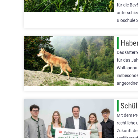
für die Bev
unterschie
Bioschule 
Haben
Das Österr
für das Ja
Wolfspopul
insbesonder
angeordne
Schül
Mit dem Pr
rechtliche 
Zukunft der