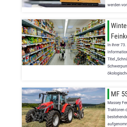
werden vo
Winte
Feink
In ihrer 73
Informatio
Titel „Schn
Schwerpunk
ökologisch
MF 5S
Massey Fer
Traktoren 
bestehende
aufgenomm