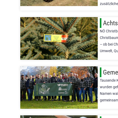
zusätzliche
Achts
NÖ Christb
Christbaum
– ob bei C
Umwelt, Qu
Gemei
Tausende K
wurden gef
Namen wald
gemeinsam 