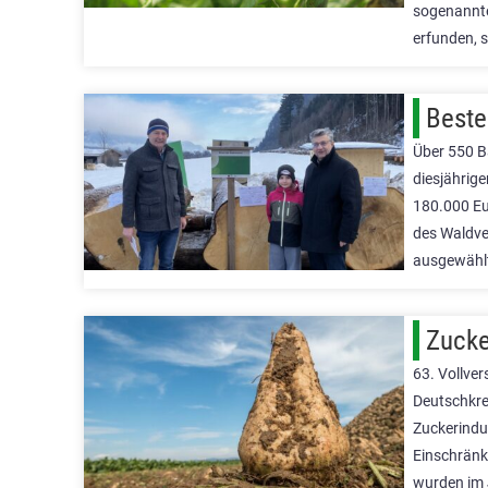
sogenannte 
erfunden, 
Beste
Über 550 B
diesjährig
180.000 Eu
des Waldve
ausgewählt
Zucke
63. Vollve
Deutschkre
Zuckerindus
Einschränk
wurden im