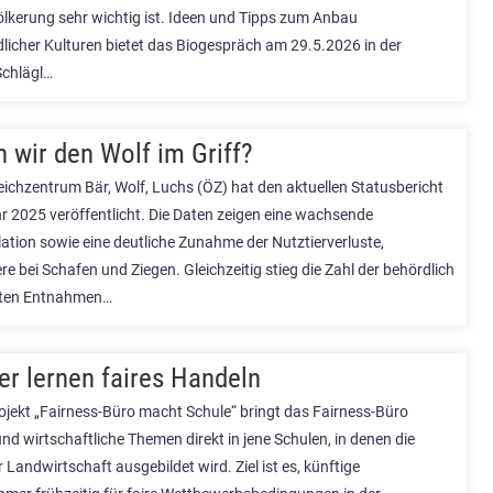
ölkerung sehr wichtig ist. Ideen und Tipps zum Anbau
dlicher Kulturen bietet das Biogespräch am 29.5.2026 in der
Schlägl…
 wir den Wolf im Griff?
eichzentrum Bär, Wolf, Luchs (ÖZ) hat den aktuellen Statusbericht
hr 2025 veröffentlicht. Die Daten zeigen eine wachsende
ation sowie eine deutliche Zunahme der Nutztierverluste,
e bei Schafen und Ziegen. Gleichzeitig stieg die Zahl der behördlich
ten Entnahmen…
er lernen faires Handeln
ojekt „Fairness-Büro macht Schule“ bringt das Fairness-Büro
und wirtschaftliche Themen direkt in jene Schulen, in denen die
 Landwirtschaft ausgebildet wird. Ziel ist es, künftige