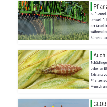
Pflan
Auf Grund 
Umwelt fal
der Druck i
während ne
Bürokratis
Auch 
Schädlinge
Lebensmitt
Existenz vo
Pflanzensch
Mensch und
GLOBA