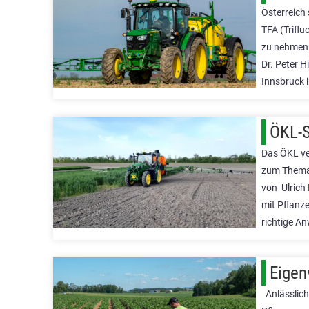
Österreich 
TFA (Trifl
zu nehmen.
Dr. Peter H
Innsbruck 
ÖKL-S
Das ÖKL ve
zum Thema 
von Ulrich
mit Pflanze
richtige A
Eigen
Anlässlich