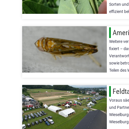
Sorten und
effizient 
Ameri
Weitere ve
fixiert – d
Verantwort
sowie betr
Teilen des
Feldt
Voraus säe
und Partner
Wieselburg
Wieselburg