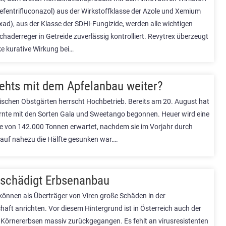
efentrifluconazol) aus der Wirkstoffklasse der Azole und Xemium
ad), aus der Klasse der SDHI-Fungizide, werden alle wichtigen
Schaderreger in Getreide zuverlässig kontrolliert. Revytrex überzeugt
ke kurative Wirkung bei…
ehts mit dem Apfelanbau weiter?
irischen Obstgärten herrscht Hochbetrieb. Bereits am 20. August hat
rnte mit den Sorten Gala und Sweetango begonnen. Heuer wird eine
 von 142.000 Tonnen erwartet, nachdem sie im Vorjahr durch
 auf nahezu die Hälfte gesunken war….
 schädigt Erbsenanbau
 können als Überträger von Viren große Schäden in der
aft anrichten. Vor diesem Hintergrund ist in Österreich auch der
Körnererbsen massiv zurückgegangen. Es fehlt an virusresistenten