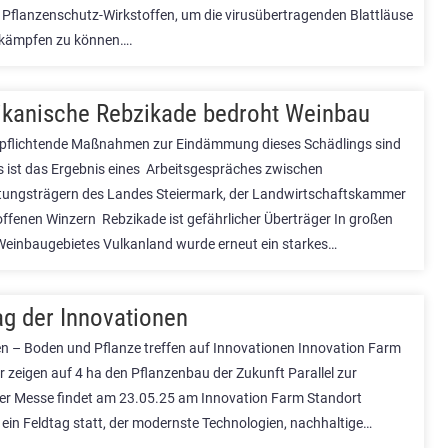
 Pflanzenschutz-Wirkstoffen, um die virusübertragenden Blattläuse
bekämpfen zu können….
kanische Rebzikade bedroht Weinbau
rpflichtende Maßnahmen zur Eindämmung dieses Schädlings sind
as ist das Ergebnis eines Arbeitsgespräches zwischen
ungsträgern des Landes Steiermark, der Landwirtschaftskammer
offenen Winzern Rebzikade ist gefährlicher Überträger In großen
 Weinbaugebietes Vulkanland wurde erneut ein starkes…
ag der Innovationen
n – Boden und Pflanze treffen auf Innovationen Innovation Farm
 zeigen auf 4 ha den Pflanzenbau der Zukunft Parallel zur
er Messe findet am 23.05.25 am Innovation Farm Standort
 ein Feldtag statt, der modernste Technologien, nachhaltige…