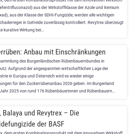
ex, dem ersten Kombinationsprodukt mit dem innovativen Wirkstoff
efentrifluconazol) aus der Wirkstoffklasse der Azole und Xemium
ad), aus der Klasse der SDHI-Fungizide, werden alle wichtigen
Schaderreger in Getreide zuverlässig kontrolliert. Revytrex überzeugt
ke kurative Wirkung bei…
rrüben: Anbau mit Einschränkungen
rsammlung des Burgenländischen Rübenbauernbundes in
utz: Aufgrund der angespannten wirtschaftlichen Lage der
trie in Europa und Österreich wird es wieder einige
ungen für den Zuckerrübenanbau 2026 geben. Im Burgenland
 Jahr 2025 von rund 176 Rübenbäuerinnen und Rübenbauern…
, Balaya und Revytrex – Die
idefungizide der BASF
ex, dem ersten Kombinationsprodukt mit dem innovativen Wirkstoff