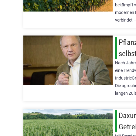
bekämpft w
modernen P
verbindet 
Pflan
selbs
Nach Jahre
eine Tren
IndustrieG
Die agroch
langen Zul
Daxur
Getre