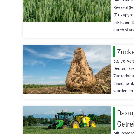
Mit Revytr
Revysol (M
(Fluxapyrox
pilzlichen 
durch star
Zucke
63. Vollve
Deutschkre
Zuckerindus
Einschränk
wurden im
Daxur
Getre
Mit Revytr