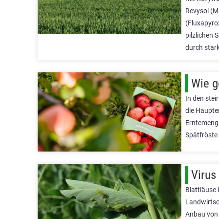
Revysol (M
(Fluxapyrox
pilzlichen 
durch star
Wie g
In den ste
die Haupte
Erntemenge
Spätfröste
Virus
Blattläuse
Landwirtsch
Anbau von 