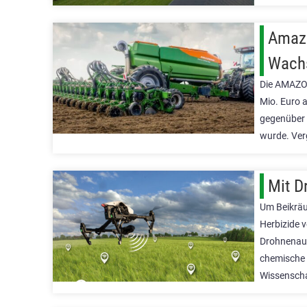
Amazo
Wach
Die AMAZON
Mio. Euro 
gegenüber 
wurde. Ver
Mit D
Um Beikräu
Herbizide v
Drohnenauf
chemische 
Wissenscha