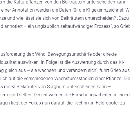
dern die Kulturpflanzen von den Beikräutern unterscheiden kann,
einer Annotation werden die Daten für die KI gekennzeichnet: W
nze und wie lässt sie sich von Beikräutern unterscheiden? „Dazu
d annotiert – ein unglaublich zeitaufwändiger Prozess“, so Grieb
ausforderung dar: Wind, Bewegungsunschärfe oder direkte
qualität auswirken. In Folge ist die Auswertung durch das KI-
ag gleich aus – sie wachsen und verändern sich“, führt Grieb aus
tzlich auf die verschiedenen Wachstumsstadien einer Pflanze. Die
ass die KI Beikräuter von Sorghum unterscheiden kann –
ern sind selten. Derzeit werden die Forschungsarbeiten in eine
lagen liegt der Fokus nun darauf, die Technik in Feldroboter zu