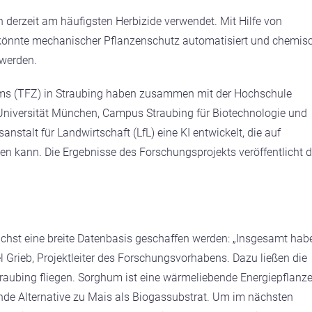
 derzeit am häufigsten Herbizide verwendet. Mit Hilfe von
 könnte mechanischer Pflanzenschutz automatisiert und chemis
 werden.
ums (TFZ) in Straubing haben zusammen mit der Hochschule
Universität München, Campus Straubing für Biotechnologie und
stalt für Landwirtschaft (LfL) eine KI entwickelt, die auf
n kann. Die Ergebnisse des Forschungsprojekts veröffentlicht 
hst eine breite Datenbasis geschaffen werden: „Insgesamt hab
 Grieb, Projektleiter des Forschungsvorhabens. Dazu ließen die
raubing fliegen. Sorghum ist eine wärmeliebende Energiepflanz
nde Alternative zu Mais als Biogassubstrat. Um im nächsten