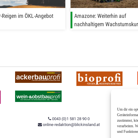
-Reigen im ÖKL-Angebot
Amazone: Weiterhin auf
nachhaltigem Wachstumskur
Um dir ein op
Geräteinforma
0043 (0)1 581 28 90 0
zustimmst, kö
online-redaktion@blickinsland.at
verarbeiten. 
und Funktione