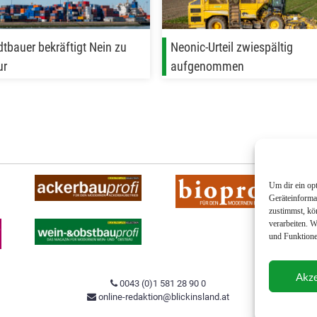
tbauer bekräftigt Nein zu
Neonic-Urteil zwiespältig
ur
aufgenommen
Um dir ein op
Geräteinforma
zustimmst, kö
verarbeiten. 
und Funktione
Akze
0043 (0)1 581 28 90 0
online-redaktion@blickinsland.at