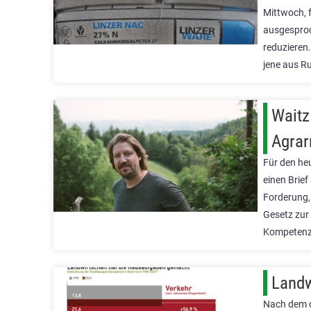
Mittwoch, 
ausgesproc
reduzieren.
jene aus R
Waitz
Agrar
Für den he
einen Brie
Forderung,
Gesetz zur
Kompetenze
Landw
Nach dem c