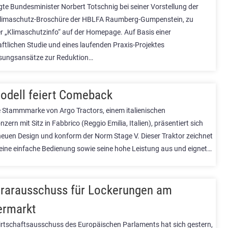
gte Bundesminister Norbert Totschnig bei seiner Vorstellung der
Klimaschutz-Broschüre der HBLFA Raumberg-Gumpenstein, zu
er „Klimaschutzinfo“ auf der Homepage. Auf Basis einer
ftlichen Studie und eines laufenden Praxis-Projektes
sungsansätze zur Reduktion…
odell feiert Comeback
ie Stammmarke von Argo Tractors, einem italienischen
nzern mit Sitz in Fabbrico (Reggio Emilia, Italien), präsentiert sich
neuen Design und konform der Norm Stage V. Dieser Traktor zeichnet
 eine einfache Bedienung sowie seine hohe Leistung aus und eignet…
rarausschuss für Lockerungen am
ermarkt
rtschaftsausschuss des Europäischen Parlaments hat sich gestern,