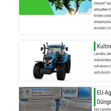
Herzen“ sa
aktuellen 
finden unt
wissenscha
wurden Lö
Kultm
Landini, d
Industrieko
mit einem 
sich durch
EU-Ag
Düng
Der Landwi