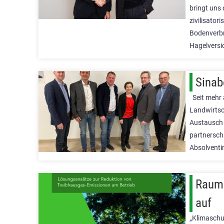
bringt uns
zivilisato
Bodenverbr
Hagelversi
Sinab
Seit mehr 
Landwirtsc
Austausch 
partnersch
Absolventi
Raumb
auf
„Klimaschu