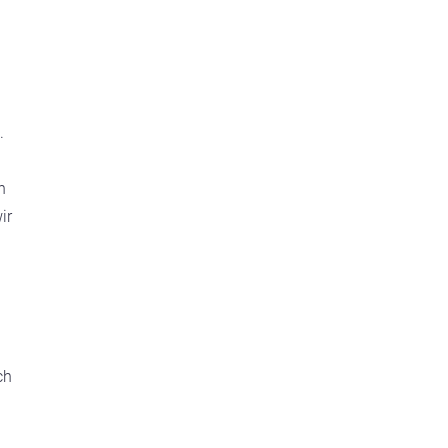
.
n
ir
ch