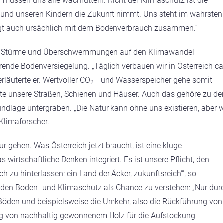
üssen uns alle wachrütteln. Nicht der Klimaschutz ist die
 und unseren Kindern die Zukunft nimmt. Uns steht im wahrsten
ngt auch ursächlich mit dem Bodenverbrauch zusammen.“
rren, Stürme und Überschwemmungen
auf den Klimawandel
hrende Bodenversiegelung. „Täglich verbauen wir in Österreich ca
rläuterte er. Wertvoller CO
– und Wasserspeicher gehe somit
2
eute unsere Straßen, Schienen und Häuser. Auch das gehöre zu de
ndlage untergraben. „Die Natur kann ohne uns existieren, aber w
Klimaforscher.
tur gehen.
Was Österreich jetzt braucht, ist eine kluge
wirtschaftliche Denken integriert. Es ist unsere Pflicht, den
zu hinterlassen: ein Land der Äcker, zukunftsreich‘“, so
, den Boden- und Klimaschutz als Chance zu verstehen: „Nur dur
Böden und beispielsweise die Umkehr, also die Rückführung von
ng von nachhaltig gewonnenem Holz für die Aufstockung