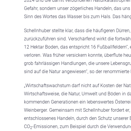
2024 und die damit verbundenen Naturkatastrophen m
Gefahr, sondern unser zögerliches Handeln, das uns
Sinn des Wortes das Wasser bis zum Hals. Das hä
Schellnhuber stellte klar, dass die häufigeren Dü
zurückzuführen sind
. Verschärfend wirkt die fortwä
12 Hektar Boden, das entspricht 16 Fußballfeldern“, e
verloren. Was früher versickern konnte, überflute h
grob fahrlässigen Handlungen, die unsere Lebensgru
sind auf die Natur angewiesen“, so der renommierte 
„Wirtschaftswachstum darf nicht auf Kosten der Na
Wirtschaftsweise, die Natur, Umwelt und Böden in das 
kommenden Generationen ein lebenswertes Österreich 
Weinberger. Gemeinsam mit Schellnhuber fordert er
entschlossenes Handeln, durch den Schutz unserer 
CO
-Emissionen, zum Beispiel durch die Verwendu
2