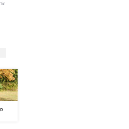
die
gs