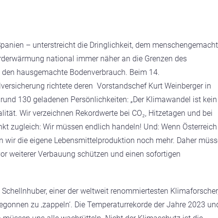
 Spanien – unterstreicht die Dringlichkeit, dem menschengemach
rderwärmung national immer näher an die Grenzen des
ch den hausgemachte Bodenverbrauch. Beim 14.
lversicherung richtete deren Vorstandschef Kurt Weinberger in
rund 130 geladenen Persönlichkeiten
: „Der Klimawandel ist kein
lität. Wir verzeichnen Rekordwerte bei CO
₂
, Hitzetagen und bei
inkt zugleich: Wir müssen endlich handeln! Und: Wenn Österreich
n wir die eigene Lebensmittelproduktion noch mehr. Daher müs
vor weiterer Verbauung schützen und einen sofortigen
Schellnhuber, einer der weltweit renommiertesten Klimaforscher
egonnen zu ‚zappeln‘.
Die Temperaturrekorde der Jahre 2023 un