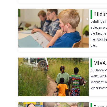
Bildu
Lehrlinge i
ablegen wol
die Tasche 
hier Abhil
die…
MIVA 
65 Jahre M
Welt: „Wo 
Mobilität k
leider imm