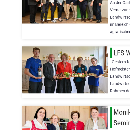
An der Gar
Vernetzung
Landwirtsc
im Bereich 
agrarisch
LFS W
Gestern fa
Hofmeister 
Landwirtsc
Landwirtsch
Rahmen der
Monik
Semin