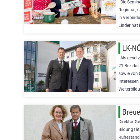
Die Semina
Regional, s
in Verbind
Linder hat 
LK-NÖ
Als gesetzl
21 Bezirks
sowie von 
Interessen 
Weiterbild
Breue
Direktor Ge
Bildung tät
Ruhestand.