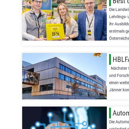
Best 
Die Landwi
Lehrlings-
ihr Ausbil
erstmals g
Österreichs
HBLFA
Nächster Sc
und Forschu
einen weite
Jänner konn
Autom
Die Automa