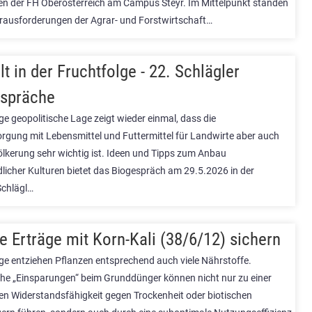
en der FH Oberösterreich am Campus Steyr. Im Mittelpunkt standen
erausforderungen der Agrar- und Forstwirtschaft…
lt in der Fruchtfolge - 22. Schlägler
spräche
ige geopolitische Lage zeigt wieder einmal, dass die
orgung mit Lebensmittel und Futtermittel für Landwirte aber auch
ölkerung sehr wichtig ist. Ideen und Tipps zum Anbau
dlicher Kulturen bietet das Biogespräch am 29.5.2026 in der
Schlägl…
le Erträge mit Korn-Kali (38/6/12) sichern
ge entziehen Pflanzen entsprechend auch viele Nährstoffe.
che „Einsparungen“ beim Grunddünger können nicht nur zu einer
en Widerstandsfähigkeit gegen Trockenheit oder biotischen