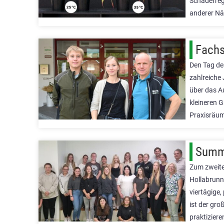
Schaderreg
anderer Nä
Fachs
Den Tag de
zahlreiche
über das A
kleineren G
Praxisräu
Summe
Zum zweite
Hollabrunn 
viertägige,
ist der gro
praktizier