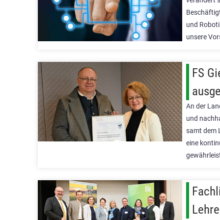
verändert 
Beschäftig
und Roboti
unsere Vor
FS Gi
ausge
An der Lan
und nachha
samt dem L
eine konti
gewährleis
Fachl
Lehre