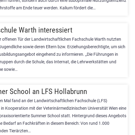
ern führen, sondern auch durch eine suboptimale Nutzungseffizienz
hrstoffe am Ende teuer werden. Kalium fördert die…
chule Warth interessiert
r offenen Tür der Landwirtschaftlichen Fachschule Warth nutzten
 Jugendliche sowie deren Eltern bzw. Erziehungsberechtigte, um sich
usbildungsangebot eingehend zu informieren. „Die Führungen in
ruppen durch die Schule, das Internat, die Lehrwerkstätten und
me sowie…
r School an LFS Hollabrunn
n Mal fand an der Landwirtschaftlichen Fachschule (LFS)
in Kooperation mit der Veterinärmedizinischen Universität Wien eine
 praxisorientierte Summer School statt. Hintergrund dieses Angebots
ße Bedarf an Fachkräften in diesem Bereich: Von rund 1.000
enden Tierärzten…