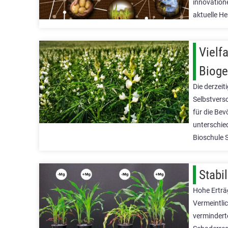
innovation
aktuelle H
Vielfa
Bioge
Die derzeit
Selbstvers
für die Bev
unterschie
Bioschule 
Stabi
Hohe Erträ
Vermeintli
vermindert