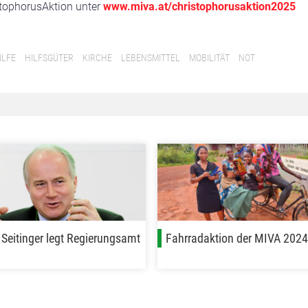
tophorusAktion unter
www.miva.at/christophorusaktion2025
ILFE
HILFSGÜTER
KIRCHE
LEBENSMITTEL
MOBILITÄT
NOT
Seitinger legt Regierungsamt
Fahrradaktion der MIVA 2024