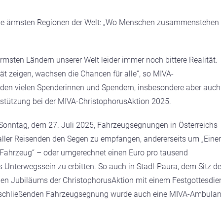
 die ärmsten Regionen der Welt: „Wo Menschen zusammenstehen
ärmsten Ländern unserer Welt leider immer noch bittere Realität.
 zeigen, wachsen die Chancen für alle“, so MIVA-
t den vielen Spenderinnen und Spendern, insbesondere aber auch
erstützung bei der MIVA-ChristophorusAktion 2025.
Sonntag, dem 27. Juli 2025, Fahrzeugsegnungen in Österreichs
 aller Reisenden den Segen zu empfangen, andererseits um „Eine
A-Fahrzeug“ – oder umgerechnet einen Euro pro tausend
s Unterwegssein zu erbitten. So auch in Stadl-Paura, dem Sitz d
igen Jubiläums der ChristophorusAktion mit einem Festgottesdie
er anschließenden Fahrzeugsegnung wurde auch eine MIVA-Ambula