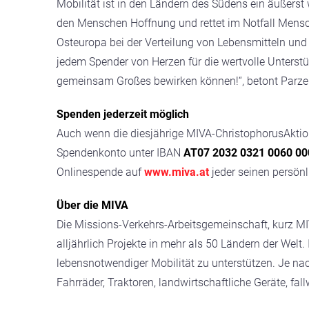
Mobilität ist in den Ländern des Südens ein äußerst 
den Menschen Hoffnung und rettet im Notfall Mensch
Osteuropa bei der Verteilung von Lebensmitteln und Hi
jedem Spender von Herzen für die wertvolle Unterstüt
gemeinsam Großes bewirken können!“, betont Parze
Spenden jederzeit möglich
Auch wenn die diesjährige MIVA-ChristophorusAktion m
Spendenkonto unter IBAN
AT07 2032 0321 0060 00
Onlinespende auf
www.miva.at
jeder seinen persönli
Über die MIVA
Die Missions-Verkehrs-Arbeitsgemeinschaft, kurz MIVA
alljährlich Projekte in mehr als 50 Ländern der Welt.
lebensnotwendiger Mobilität zu unterstützen. Je n
Fahrräder, Traktoren, landwirtschaftliche Geräte, fal