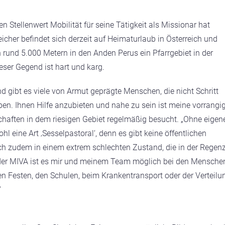
 Stellenwert Mobilität für seine Tätigkeit als Missionar hat
icher befindet sich derzeit auf Heimaturlaub in Österreich und
n rund 5.000 Metern in den Anden Perus ein Pfarrgebiet in der
ser Gegend ist hart und karg.
nd gibt es viele von Armut geprägte Menschen, die nicht Schritt
n. Ihnen Hilfe anzubieten und nahe zu sein ist meine vorrangi
tschaften in dem riesigen Gebiet regelmäßig besucht. „Ohne eigen
l eine Art ‚Sesselpastoral‘, denn es gibt keine öffentlichen
sich zudem in einem extrem schlechten Zustand, die in der Regenz
 der MIVA ist es mir und meinem Team möglich bei den Mensche
sen Festen, den Schulen, beim Krankentransport oder der Verteilu
“