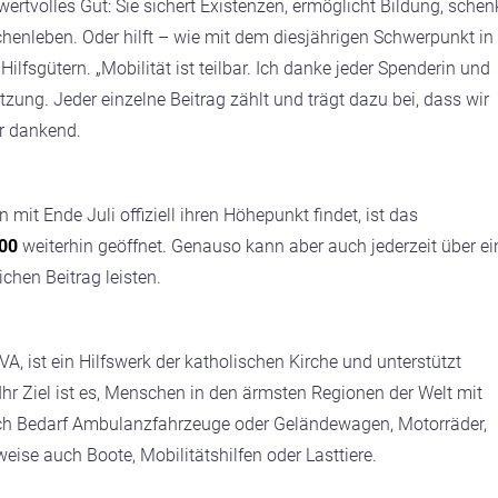
wertvolles Gut: Sie sichert Existenzen, ermöglicht Bildung, schen
enleben. Oder hilft – wie mit dem diesjährigen Schwerpunkt in
lfsgütern. „Mobilität ist teilbar. Ich danke jeder Spenderin und
zung. Jeder einzelne Beitrag zählt und trägt dazu bei, dass wir
r dankend.
it Ende Juli offiziell ihren Höhepunkt findet, ist das
00
weiterhin geöffnet. Genauso kann aber auch jederzeit über ei
chen Beitrag leisten.
, ist ein Hilfswerk der katholischen Kirche und unterstützt
 Ihr Ziel ist es, Menschen in den ärmsten Regionen der Welt mit
ach Bedarf Ambulanzfahrzeuge oder Geländewagen, Motorräder,
lweise auch Boote, Mobilitätshilfen oder Lasttiere.