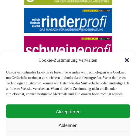
Cookie-Zustimmung verwalten
Um dir ein optimales Erlebnis zu bieten, verwenden wir Technologien wie Cookies,
um Geräteinformationen zu speichern und/oder darauf zuzugreifen. Wenn du diesen
Technologien zustimmst, können wir Daten wie das Surfverhalten oder eindeutige IDs
auf dieser Website verarbeiten. Wenn du deine Zustimmung nicht erteilst oder
zurückziehst, können bestimmte Merkmale und Funktionen beeinträchtigt werden.
© 2026 Blick ins Land
Akzeptieren
Unterstützt durch
Webonia
0043 (0)1 581 28 90 0
Ablehnen
online-redaktion@blickinsland.at