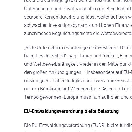
bevor die vorherige gelöst wurde. Besonders der Konf
Unternehmen und Privathaushalten die Bereitschaft zu 
spürbare Konjunkturerholung lässt weiter auf sich wa
schwachen Investitionsdynamik und hohen Finanzier
zunehmende Regulierungsdichte die Wettbewerbsfäh
„Viele Unternehmen würden gerne investieren. Daf
hapert es derzeit oft“, sagt Taurer und fordert: „Ei
und Wettbewerbsfähigkeit wieder in den Mittelpunkt
den großen Ankündigungen – insbesondere auf EU-
unsinnige Vorhaben lediglich um zwei Jahre verscho
nur um Bürokratie auf Wiedervorlage. Asien und di
Tempo gewonnen. Europa muss nun aufholen und die 
EU-Entwaldungsverordnung bleibt Belastung
Die EU-Entwaldungsverordnung (EUDR) bleibt für die 