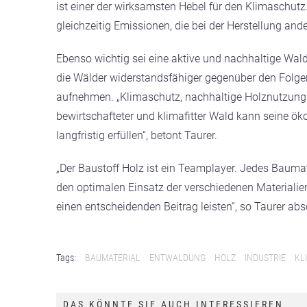
ist einer der wirksamsten Hebel für den Klimaschutz
gleichzeitig Emissionen, die bei der Herstellung ande
Ebenso wichtig sei eine aktive und nachhaltige Wa
die Wälder widerstandsfähiger gegenüber den Folg
aufnehmen. „Klimaschutz, nachhaltige Holznutzung
bewirtschafteter und klimafitter Wald kann seine ök
langfristig erfüllen“, betont Taurer.
„Der Baustoff Holz ist ein Teamplayer. Jedes Baumat
den optimalen Einsatz der verschiedenen Materialie
einen entscheidenden Beitrag leisten“, so Taurer abs
Tags:
BAUMATERIAL
ENTWALDUNG
HOLZ
INDUSTRIE
KL
DAS KÖNNTE SIE AUCH INTERESSIEREN