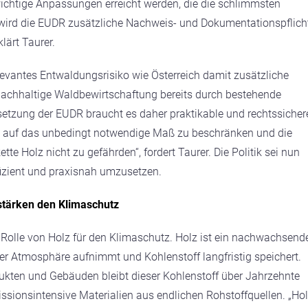
chtige Anpassungen erreicht werden, die die schlimmsten
wird die EUDR zusätzliche Nachweis- und Dokumentationspflich
lärt Taurer.
levantes Entwaldungsrisiko wie Österreich damit zusätzliche
nachhaltige Waldbewirtschaftung bereits durch bestehende
msetzung der EUDR braucht es daher praktikable und rechtssicher
 auf das unbedingt notwendige Maß zu beschränken und die
e Holz nicht zu gefährden“, fordert Taurer. Die Politik sei nun
fizient und praxisnah umzusetzen.
stärken den Klimaschutz
e Rolle von Holz für den Klimaschutz. Holz ist ein nachwachsend
r Atmosphäre aufnimmt und Kohlenstoff langfristig speichert.
ukten und Gebäuden bleibt dieser Kohlenstoff über Jahrzehnte
issionsintensive Materialien aus endlichen Rohstoffquellen. „Ho