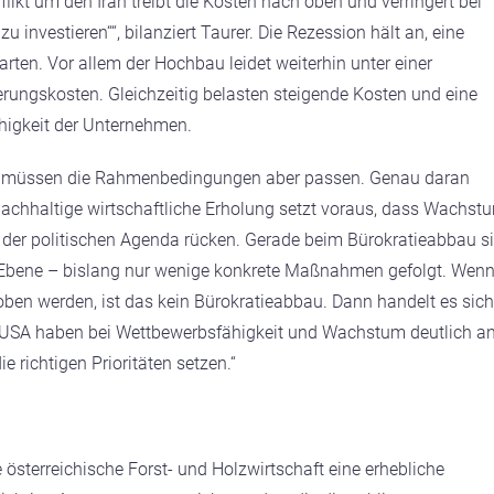
likt um den Iran treibt die Kosten nach oben und verringert bei
investieren““, bilanziert Taurer. Die Rezession hält an, eine
rten. Vor allem der Hochbau leidet weiterhin unter einer
ungskosten. Gleichzeitig belasten steigende Kosten und eine
igkeit der Unternehmen.
ür müssen die Rahmenbedingungen aber passen. Genau daran
ne nachhaltige wirtschaftliche Erholung setzt voraus, dass Wachst
 der politischen Agenda rücken. Gerade beim Bürokratieabbau s
Ebene – bislang nur wenige konkrete Maßnahmen gefolgt. Wen
ben werden, ist das kein Bürokratieabbau. Dann handelt es sich
e USA haben bei Wettbewerbsfähigkeit und Wachstum deutlich a
richtigen Prioritäten setzen.“
österreichische Forst- und Holzwirtschaft eine erhebliche