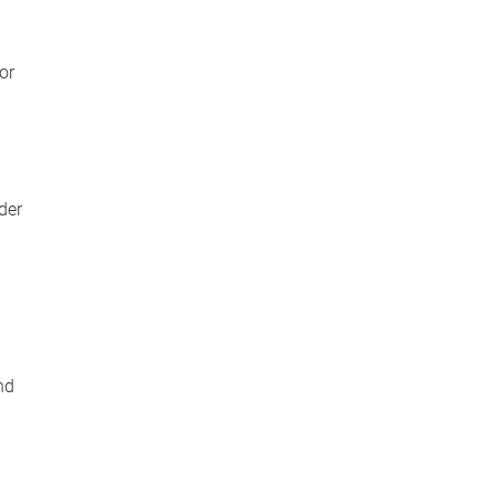
or
der
nd