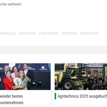
irte weltweit.
GRÜNLAND
INNOVATION
LANDTECHNIK
PÖTTINGER
PRODUKTION
wieder bestes
Agritechnica 2025 ausgebuc
enunternehmen