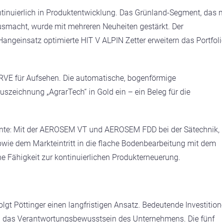
ontinuierlich in Produktentwicklung. Das Grünland-Segment, das 
smacht, wurde mit mehreren Neuheiten gestärkt. Der
geinsatz optimierte HIT V ALPIN Zetter erweitern das Portfol
E für Aufsehen. Die automatische, bogenförmige
uszeichnung „AgrarTech“ in Gold ein – ein Beleg für die
zente: Mit der AEROSEM VT und AEROSEM FDD bei der Sätechnik,
e dem Markteintritt in die flache Bodenbearbeitung mit dem
Fähigkeit zur kontinuierlichen Produkterneuerung.
olgt Pöttinger einen langfristigen Ansatz. Bedeutende Investitio
 das Verantwortungsbewusstsein des Unternehmens. Die fünf