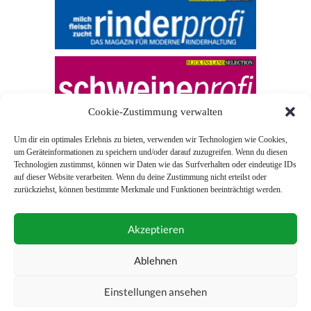
Cookie-Zustimmung verwalten
Um dir ein optimales Erlebnis zu bieten, verwenden wir Technologien wie Cookies,
um Geräteinformationen zu speichern und/oder darauf zuzugreifen. Wenn du diesen
Technologien zustimmst, können wir Daten wie das Surfverhalten oder eindeutige IDs
auf dieser Website verarbeiten. Wenn du deine Zustimmung nicht erteilst oder
zurückziehst, können bestimmte Merkmale und Funktionen beeinträchtigt werden.
© 2026 Blick ins Land
Akzeptieren
Unterstützt durch
Webonia
0043 (0)1 581 28 90 0
Ablehnen
online-redaktion@blickinsland.at
Einstellungen ansehen
Impressum
Nutzungsbedingungen