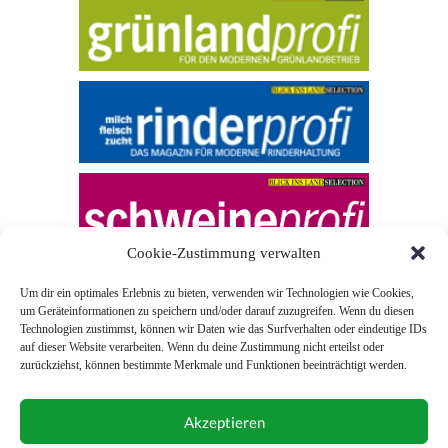
Cookie-Zustimmung verwalten
Um dir ein optimales Erlebnis zu bieten, verwenden wir Technologien wie Cookies,
um Geräteinformationen zu speichern und/oder darauf zuzugreifen. Wenn du diesen
Technologien zustimmst, können wir Daten wie das Surfverhalten oder eindeutige IDs
auf dieser Website verarbeiten. Wenn du deine Zustimmung nicht erteilst oder
zurückziehst, können bestimmte Merkmale und Funktionen beeinträchtigt werden.
© 2026 Blick ins Land
Akzeptieren
Unterstützt durch
Webonia