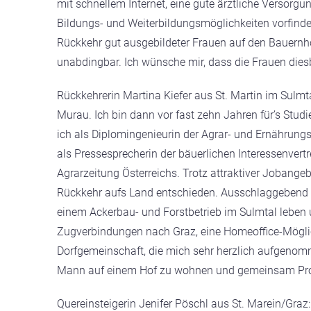
mit schnellem Internet, eine gute ärztliche Versorg
Bildungs- und Weiterbildungsmöglichkeiten vorfinden“
Rückkehr gut ausgebildeter Frauen auf den Bauernh
unabdingbar. Ich wünsche mir, dass die Frauen di
Rückkehrerin Martina Kiefer aus St. Martin im Sulm
Murau. Ich bin dann vor fast zehn Jahren für’s Stud
ich als Diplomingenieurin der Agrar- und Ernährungs
als Pressesprecherin der bäuerlichen Interessenvert
Agrarzeitung Österreichs. Trotz attraktiver Jobange
Rückkehr aufs Land entschieden. Ausschlaggebend 
einem Ackerbau- und Forstbetrieb im Sulmtal leben un
Zugverbindungen nach Graz, eine Homeoffice-Möglic
Dorfgemeinschaft, die mich sehr herzlich aufgenomm
Mann auf einem Hof zu wohnen und gemeinsam Projek
Quereinsteigerin Jenifer Pöschl aus St. Marein/Gr