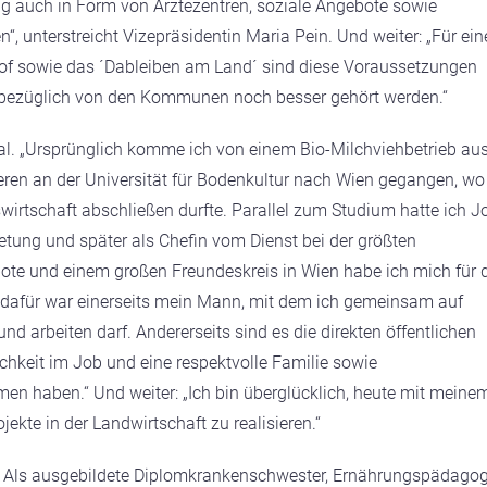
ung auch in Form von Ärztezentren, soziale Angebote sowie
, unterstreicht Vizepräsidentin Maria Pein. Und weiter: „Für ein
of sowie das ´Dableiben am Land´ sind diese Voraussetzungen
esbezüglich von den Kommunen noch besser gehört werden.“
tal. „Ursprünglich komme ich von einem Bio-Milchviehbetrieb au
ieren an der Universität für Bodenkultur nach Wien gegangen, wo
wirtschaft abschließen durfte. Parallel zum Studium hatte ich J
retung und später als Chefin vom Dienst bei der größten
bote und einem großen Freundeskreis in Wien habe ich mich für 
dafür war einerseits mein Mann, mit dem ich gemeinsam auf
d arbeiten darf. Andererseits sind es die direkten öffentlichen
hkeit im Job und eine respektvolle Familie sowie
en haben.“ Und weiter: „Ich bin überglücklich, heute mit meine
te in der Landwirtschaft zu realisieren.“
az: Als ausgebildete Diplomkrankenschwester, Ernährungspädago