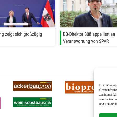
ng zeigt sich großzügig
BB-Direktor Süß appelliert an
Verantwortung von SPAR
Um dir ein op
Geräteinforma
zustimmst, kö
verarbeiten. 
und Funktione