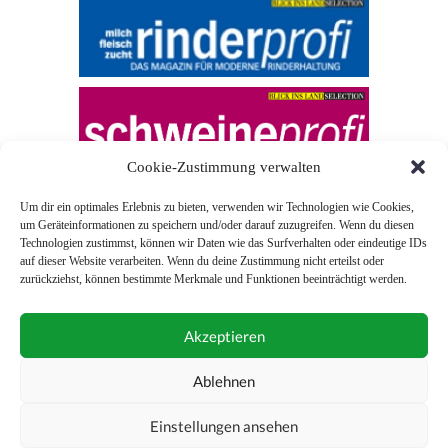
Cookie-Zustimmung verwalten
Um dir ein optimales Erlebnis zu bieten, verwenden wir Technologien wie Cookies,
um Geräteinformationen zu speichern und/oder darauf zuzugreifen. Wenn du diesen
Technologien zustimmst, können wir Daten wie das Surfverhalten oder eindeutige IDs
auf dieser Website verarbeiten. Wenn du deine Zustimmung nicht erteilst oder
zurückziehst, können bestimmte Merkmale und Funktionen beeinträchtigt werden.
© 2026 Blick ins Land
Akzeptieren
Unterstützt durch
Webonia
0043 (0)1 581 28 90 0
Ablehnen
online-redaktion@blickinsland.at
Einstellungen ansehen
Impressum
Nutzungsbedingungen