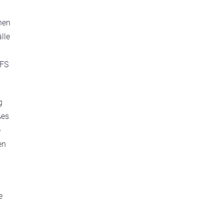
nen
lle
LFS
g
ßes
e
en
e