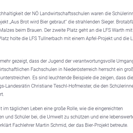
chhaltigkeit der NÖ Landwirtschaftsschulen waren die Schülerin
kt „Aus Brot wird Bier gebraut“ die strahlenden Sieger. Brotabfä
 Malzes beim Brauen. Der zweite Platz geht an die LFS Warth mit
latz holte die LFS Tullnerbach mit einem Apfel-Projekt und die 
l mehr gezeigt, dass der Jugend der verantwortungsvolle Umgan
tschaftlichen Fachschulen in Niederösterreich herrscht ein gro
 unterstreichen. Es sind leuchtende Beispiele die zeigen, dass di
gs-Landesrätin Christiane Teschl-Hofmeister, die den Schülerinn
rt.
 im täglichen Leben eine große Rolle, wie die eingereichten
nen und Schüler bei, die Umwelt zu schützen und eine lebenswert
klärt Fachlehrer Martin Schmid, der das Bier-Projekt betreute.