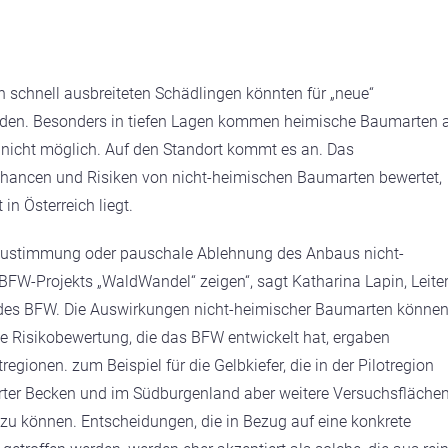
 schnell ausbreiteten Schädlingen könnten für „neue“
rden. Besonders in tiefen Lagen kommen heimische Baumarten 
oft nicht möglich. Auf den Standort kommt es an. Das
hancen und Risiken von nicht-heimischen Baumarten bewertet,
n Österreich liegt.
e Zustimmung oder pauschale Ablehnung des Anbaus nicht-
BFW-Projekts „WaldWandel“ zeigen“, sagt Katharina Lapin, Leiter
tz des BFW. Die Auswirkungen nicht-heimischer Baumarten könne
he Risikobewertung, die das BFW entwickelt hat, ergaben
gionen. zum Beispiel für die Gelbkiefer, die in der Pilotregion
nfurter Becken und im Südburgenland aber weitere Versuchsfläche
zu können. Entscheidungen, die in Bezug auf eine konkrete