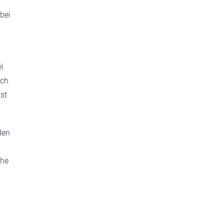
n
 bei
l
uch
st
den
che