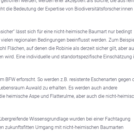
troffen werden, werden eher akzeptiert als solche, die aus rei
cht die Bedeutung der Expertise von Biodiversitätsforscher:innen
sicher“ lässt sich für eine nicht-heimische Baumart nur bedingt
n vielen regionalen Bedingungen beeinflusst werden. Zum Beispie
ohl Flächen, auf denen die Robinie als derzeit sicher gilt, aber a
 wird. Eine individuelle und standortspezifische Einschätzung i
m BFW erforscht. So werden z.B. resistente Eschenarten gegen 
 Lebensraum Auwald zu erhalten. Es werden auch andere
ie heimische Aspe und Flatterulme, aber auch die nicht-heimis
hübergreifende Wissensgrundlage wurden bei einer Fachtagung
nen zukunftsfitten Umgang mit nicht-heimischen Baumarten