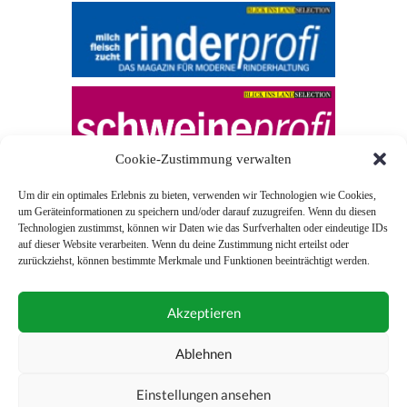
Cookie-Zustimmung verwalten
Um dir ein optimales Erlebnis zu bieten, verwenden wir Technologien wie Cookies,
um Geräteinformationen zu speichern und/oder darauf zuzugreifen. Wenn du diesen
Technologien zustimmst, können wir Daten wie das Surfverhalten oder eindeutige IDs
auf dieser Website verarbeiten. Wenn du deine Zustimmung nicht erteilst oder
zurückziehst, können bestimmte Merkmale und Funktionen beeinträchtigt werden.
© 2026 Blick ins Land
Akzeptieren
Unterstützt durch
Webonia
0043 (0)1 581 28 90 0
Ablehnen
online-redaktion@blickinsland.at
Einstellungen ansehen
Impressum