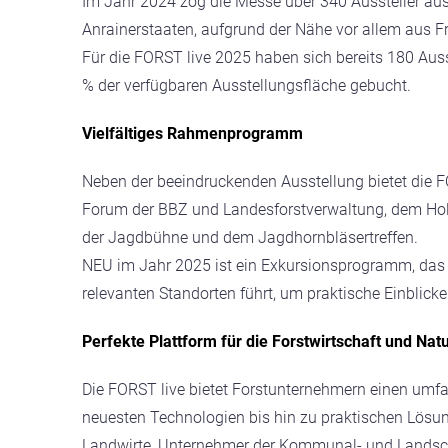
Im Jahr 2024 zog die Messe über 340 Aussteller a
Anrainerstaaten, aufgrund der Nähe vor allem aus F
Für die FORST live 2025 haben sich bereits 180 Au
% der verfügbaren Ausstellungsfläche gebucht.
Vielfältiges Rahmenprogramm
Neben der beeindruckenden Ausstellung bietet die
Forum der BBZ und Landesforstverwaltung, dem Hol
der Jagdbühne und dem Jagdhornbläsertreffen.
NEU im Jahr 2025 ist ein Exkursionsprogramm, das 
relevanten Standorten führt, um praktische Einblick
Perfekte Plattform für die Forstwirtschaft und Nat
Die FORST live bietet Forstunternehmern einen umfas
neuesten Technologien bis hin zu praktischen Lösunge
Landwirte, Unternehmer der Kommunal- und Landscha