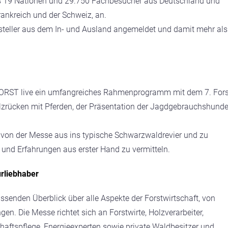
us 19 Nationen und 29.750 Fachbesucher aus Deutschland und
rankreich und der Schweiz, an.
ssteller aus dem In- und Ausland angemeldet und damit mehr als
 FORST live ein umfangreiches Rahmenprogramm mit dem 7. Fors
zrücken mit Pferden, der Präsentation der Jagdgebrauchshunde
von der Messe aus ins typische Schwarzwaldrevier und zu
e und Erfahrungen aus erster Hand zu vermitteln.
urliebhaber
senden Überblick über alle Aspekte der Forstwirtschaft, von
n. Die Messe richtet sich an Forstwirte, Holzverarbeiter,
ftspflege, Energieexperten sowie private Waldbesitzer und