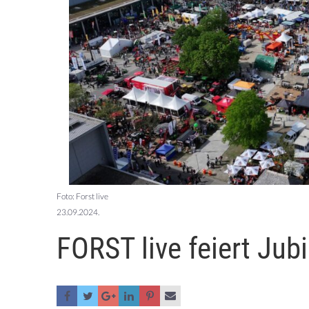
Foto: Forst live
23.09.2024.
FORST live feiert Jub