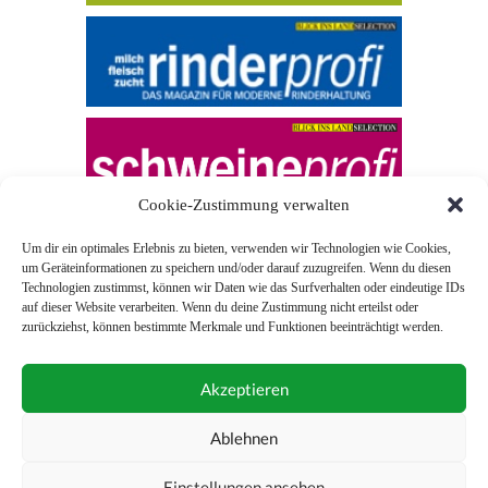
Cookie-Zustimmung verwalten
Um dir ein optimales Erlebnis zu bieten, verwenden wir Technologien wie Cookies,
um Geräteinformationen zu speichern und/oder darauf zuzugreifen. Wenn du diesen
Technologien zustimmst, können wir Daten wie das Surfverhalten oder eindeutige IDs
auf dieser Website verarbeiten. Wenn du deine Zustimmung nicht erteilst oder
zurückziehst, können bestimmte Merkmale und Funktionen beeinträchtigt werden.
© 2026 Blick ins Land
Akzeptieren
Unterstützt durch
Webonia
0043 (0)1 581 28 90 0
Ablehnen
online-redaktion@blickinsland.at
Einstellungen ansehen
Impressum