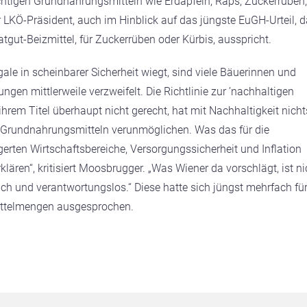
chtigen Grundnahrungsmitteln wie Erdäpfeln, Raps, Zuckerrüben,
 LKÖ-Präsident, auch im Hinblick auf das jüngste EuGH-Urteil, 
tgut-Beizmittel, für Zuckerrüben oder Kürbis, ausspricht.
ale in scheinbarer Sicherheit wiegt, sind viele Bäuerinnen und
en mittlerweile verzweifelt. Die Richtlinie zur ’nachhaltigen
rem Titel überhaupt nicht gerecht, hat mit Nachhaltigkeit nicht
 Grundnahrungsmitteln verunmöglichen. Was das für die
gerten Wirtschaftsbereiche, Versorgungssicherheit und Inflation
ären“, kritisiert Moosbrugger. „Was Wiener da vorschlägt, ist ni
ich und verantwortungslos.“ Diese hatte sich jüngst mehrfach fü
ittelmengen ausgesprochen.