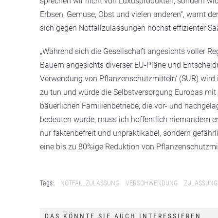
sprechen wir nicht von Luxusprodukten, sondern wi
Erbsen, Gemüse, Obst und vielen anderen“, warnt der
sich gegen Notfallzulassungen höchst effizienter Saa
„Während sich die Gesellschaft angesichts voller Reg
Bauern angesichts diverser EU-Pläne und Entscheidung
Verwendung von Pflanzenschutzmitteln‘ (SUR) wird ih
zu tun und würde die Selbstversorgung Europas mit
bäuerlichen Familienbetriebe, die vor- und nachgela
bedeuten würde, muss ich hoffentlich niemandem erkl
nur faktenbefreit und unpraktikabel, sondern gefährl
eine bis zu 80%ige Reduktion von Pflanzenschutzm
Tags:
NOTFALLZULASSUNG
VERSCHWENDUNG
ZULASSUNG
DAS KÖNNTE SIE AUCH INTERESSIEREN