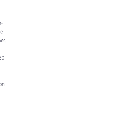
n-
ie
er,
:30
von