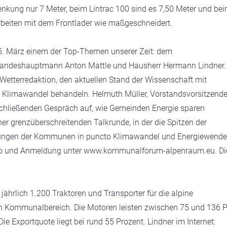
nkung nur 7 Meter, beim Lintrac 100 sind es 7,50 Meter und be
r Arbeiten mit dem Frontlader wie maßgeschneidert.
 März einem der Top-Themen unserer Zeit: dem
 Landeshauptmann Anton Mattle und Hausherr Hermann Lindner. 
Wetterredaktion, den aktuellen Stand der Wissenschaft mit
Klimawandel behandeln. Helmuth Müller, Vorstandsvorsitzende
schließenden Gespräch auf, wie Gemeinden Energie sparen
ner grenzüberschreitenden Talkrunde, in der die Spitzen der
rungen der Kommunen in puncto Klimawandel und Energiewende
 Info und Anmeldung unter www.kommunalforum-alpenraum.eu. Di
jährlich 1.200 Traktoren und Transporter für die alpine
den Kommunalbereich. Die Motoren leisten zwischen 75 und 136 P
ie Exportquote liegt bei rund 55 Prozent. Lindner im Internet: