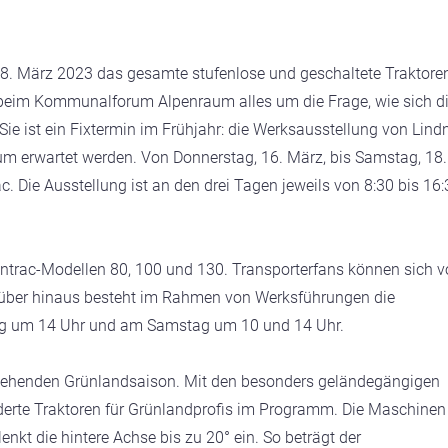
18. März 2023 das gesamte stufenlose und geschaltete Traktore
beim Kommunalforum Alpenraum alles um die Frage, wie sich d
ist ein Fixtermin im Frühjahr: die Werksausstellung von Lindn
 erwartet werden. Von Donnerstag, 16. März, bis Samstag, 18.
c. Die Ausstellung ist an den drei Tagen jeweils von 8:30 bis 16
Lintrac-Modellen 80, 100 und 130. Transporterfans können sich 
rüber hinaus besteht im Rahmen von Werksführungen die
itag um 14 Uhr und am Samstag um 10 und 14 Uhr.
stehenden Grünlandsaison. Mit den besonders geländegängigen
rte Traktoren für Grünlandprofis im Programm. Die Maschinen
nkt die hintere Achse bis zu 20° ein. So beträgt der