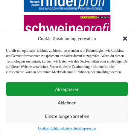
Cookie-Zustimmung verwalten
Um dir ein optimales Erlebnis zu bieten, verwenden wir Technologien wie Cookies,
um Geräteinformationen zu speichern und/oder darauf zuzugreifen. Wenn du diesen
Technologien zustimmst, können wir Daten wie das Surfverhalten oder eindeutige IDs
auf dieser Website verarbeiten. Wenn du deine Zustimmung nicht erteilst oder
zurückziehst, können bestimmte Merkmale und Funktionen beeinträchtigt werden.
© 2026 Blick ins Land
Akzeptieren
Unterstützt durch
Webonia
0043 (0)1 581 28 90 0
Ablehnen
online-redaktion@blickinsland.at
Einstellungen ansehen
Impressum
Nutzungsbedingungen
Allgemeine Geschäftsbedingungen
Cookie-Richtlinie
Datenschutz
Impressum