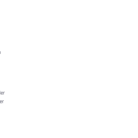
h
der
er