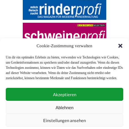
Cookie-Zustimmung verwalten
Um dir ein optimales Erlebnis zu bieten, verwenden wir Technologien wie Cookies,
um Geräteinformationen zu speichern und/oder darauf zuzugreifen. Wenn du diesen
Technologien zustimmst, können wir Daten wie das Surfverhalten oder eindeutige IDs
auf dieser Website verarbeiten. Wenn du deine Zustimmung nicht erteilst oder
zurückziehst, können bestimmte Merkmale und Funktionen beeinträchtigt werden.
© 2026 Blick ins Land
Akzeptieren
Unterstützt durch
Webonia
0043 (0)1 581 28 90 0
Ablehnen
online-redaktion@blickinsland.at
Einstellungen ansehen
Impressum
Nutzungsbedingungen