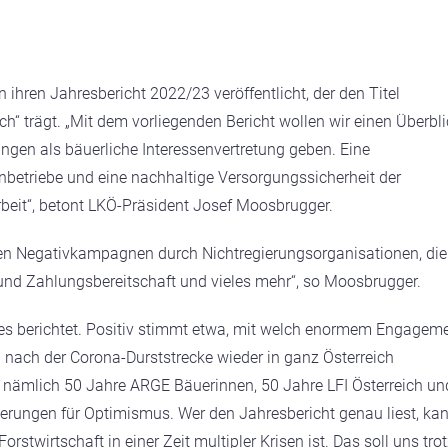
ihren Jahresbericht 2022/23 veröffentlicht, der den Titel
h“ trägt. „Mit dem vorliegenden Bericht wollen wir einen Überbli
ngen als bäuerliche Interessenvertretung geben. Eine
nbetriebe und eine nachhaltige Versorgungssicherheit der
beit“, betont LKÖ-Präsident Josef Moosbrugger.
en Negativkampagnen durch Nichtregierungsorganisationen, die
nd Zahlungsbereitschaft und vieles mehr“, so Moosbrugger.
ches berichtet. Positiv stimmt etwa, mit welch enormem Engagem
nach der Corona-Durststrecke wieder in ganz Österreich
, nämlich 50 Jahre ARGE Bäuerinnen, 50 Jahre LFI Österreich un
derungen für Optimismus. Wer den Jahresbericht genau liest, ka
rstwirtschaft in einer Zeit multipler Krisen ist. Das soll uns tro