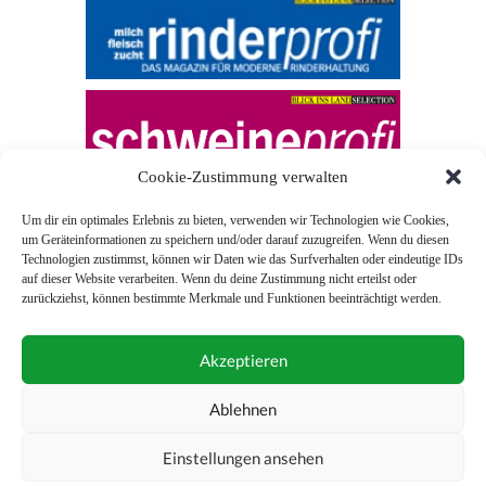
Cookie-Zustimmung verwalten
Um dir ein optimales Erlebnis zu bieten, verwenden wir Technologien wie Cookies,
um Geräteinformationen zu speichern und/oder darauf zuzugreifen. Wenn du diesen
Technologien zustimmst, können wir Daten wie das Surfverhalten oder eindeutige IDs
auf dieser Website verarbeiten. Wenn du deine Zustimmung nicht erteilst oder
zurückziehst, können bestimmte Merkmale und Funktionen beeinträchtigt werden.
© 2026 Blick ins Land
Akzeptieren
Unterstützt durch
Webonia
0043 (0)1 581 28 90 0
Ablehnen
online-redaktion@blickinsland.at
Einstellungen ansehen
Impressum
Nutzungsbedingungen