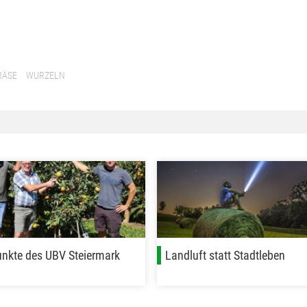
RÄSE
WURZELN
nkte des UBV Steiermark
Landluft statt Stadtleben