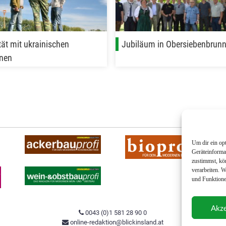
tät mit ukrainischen
Jubiläum in Obersiebenbrun
nen
Um dir ein op
Geräteinforma
zustimmst, kö
verarbeiten. 
und Funktione
Akze
0043 (0)1 581 28 90 0
online-redaktion@blickinsland.at