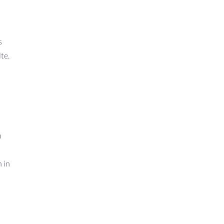
s
te.
n
 in