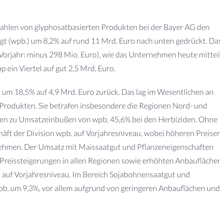
zahlen von glyphosatbasierten Produkten bei der Bayer AG den
t (wpb.) um 8,2% auf rund 11 Mrd. Euro nach unten gedrückt. Da
Vorjahr: minus 298 Mio. Euro), wie das Unternehmen heute mitteil
ein Viertel auf gut 2,5 Mrd. Euro.
 um 18,5% auf 4,9 Mrd. Euro zurück. Das lag im Wesentlichen an
Produkten. Sie betrafen insbesondere die Regionen Nord- und
ten zu Umsatzeinbußen von wpb. 45,6% bei den Herbiziden. Ohne
äft der Division wpb. auf Vorjahresniveau, wobei höheren Preise
nehmen. Der Umsatz mit Maissaatgut und Pflanzeneigenschaften
Preissteigerungen in allen Regionen sowie erhöhten Anbauflächen
 auf Vorjahresniveau. Im Bereich Sojabohnensaatgut und
pb. um 9,3%, vor allem aufgrund von geringeren Anbauflächen und