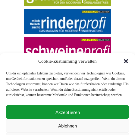
Cookie-Zustimmung verwalten
Um dir ein optimales Erlebnis zu bieten, verwenden wir Technologien wie Cookies,
um Geräteinformationen zu speichern und/oder darauf zuzugreifen. Wenn du diesen
Technologien zustimmst, können wir Daten wie das Surfverhalten oder eindeutige IDs
auf dieser Website verarbeiten. Wenn du deine Zustimmung nicht erteilst oder
zurückziehst, können bestimmte Merkmale und Funktionen beeinträchtigt werden.
© 2026 Blick ins Land
Akzeptieren
Unterstützt durch
Webonia
0043 (0)1 581 28 90 0
Ablehnen
online-redaktion@blickinsland.at