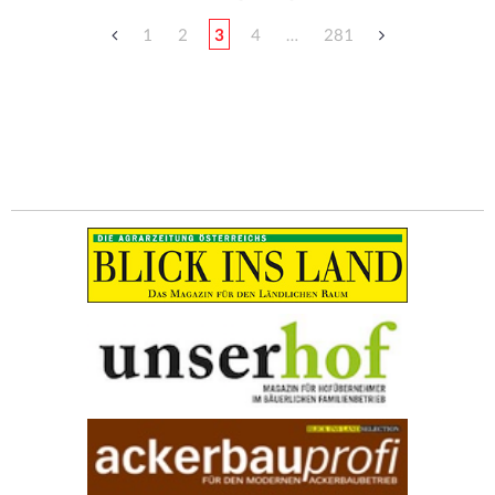
1
2
3
4
…
281