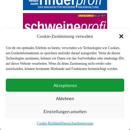
Cookie-Zustimmung verwalten
Um dir ein optimales Erlebnis zu bieten, verwenden wir Technologien wie Cookies,
um Geräteinformationen zu speichern und/oder darauf zuzugreifen. Wenn du diesen
Technologien zustimmst, können wir Daten wie das Surfverhalten oder eindeutige IDs
auf dieser Website verarbeiten. Wenn du deine Zustimmung nicht erteilst oder
zurückziehst, können bestimmte Merkmale und Funktionen beeinträchtigt werden.
© 2026 Blick ins Land
Akzeptieren
Unterstützt durch
Webonia
0043 (0)1 581 28 90 0
Ablehnen
online-redaktion@blickinsland.at
Einstellungen ansehen
Impressum
Nutzungsbedingungen
Allgemeine Geschäftsbedingungen
Cookie-Richtlinie
Datenschutz
Impressum