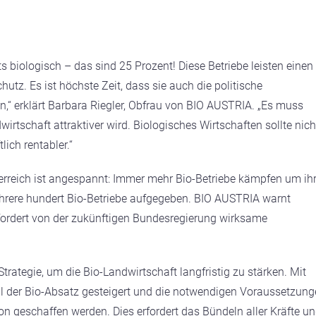
eits biologisch – das sind 25 Prozent! Diese Betriebe leisten einen
utz. Es ist höchste Zeit, dass sie auch die politische
,“ erklärt Barbara Riegler, Obfrau von BIO AUSTRIA. „Es muss
irtschaft attraktiver wird. Biologisches Wirtschaften sollte nich
ich rentabler.“
terreich ist angespannt: Immer mehr Bio-Betriebe kämpfen um ih
ehrere hundert Bio-Betriebe aufgegeben. BIO AUSTRIA warnt
 fordert von der zukünftigen Bundesregierung wirksame
trategie, um die Bio-Landwirtschaft langfristig zu stärken. Mit
 der Bio-Absatz gesteigert und die notwendigen Voraussetzung
n geschaffen werden. Dies erfordert das Bündeln aller Kräfte u