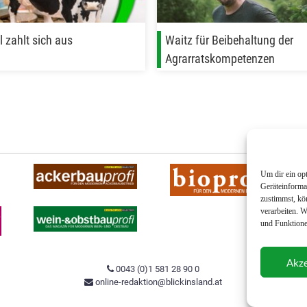
 zahlt sich aus
Waitz für Beibehaltung der
Agrarratskompetenzen
Um dir ein op
Geräteinforma
zustimmst, kö
verarbeiten. 
und Funktione
Akze
0043 (0)1 581 28 90 0
online-redaktion@blickinsland.at