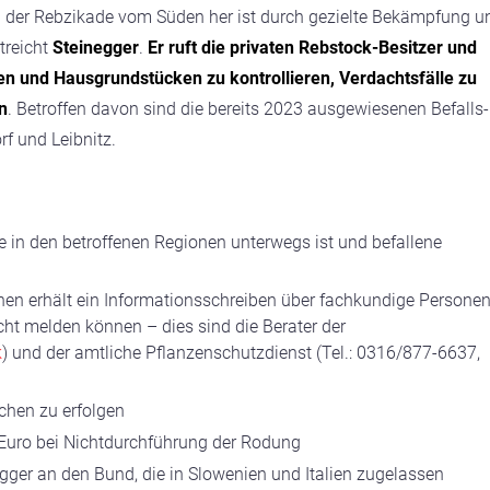
 der Rebzikade vom Süden her ist durch gezielte Bekämpfung u
treicht
Steinegger
.
Er ruft die privaten Rebstock-Besitzer und
en und Hausgrundstücken zu kontrollieren, Verdachtsfälle zu
n
. Betroffen davon sind die bereits 2023 ausgewiesenen Befalls-
f und Leibnitz.
ie in den betroffenen Regionen unterwegs ist und befallene
onen erhält ein Informationsschreiben über fachkundige Persone
cht melden können – dies sind die Berater der
k
) und der amtliche Pflanzenschutzdienst (Tel.: 0316/877-6637,
chen zu erfolgen
 Euro bei Nichtdurchführung der Rodung
gger an den Bund, die in Slowenien und Italien zugelassen