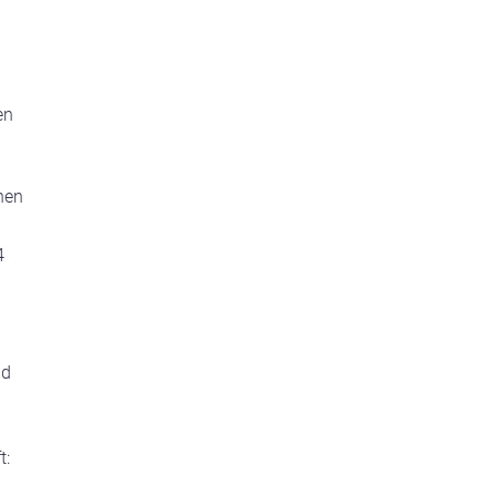
en
hen
4
nd
t: