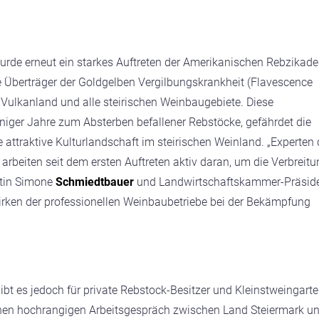
urde erneut ein starkes Auftreten der Amerikanischen Rebzikade
che Überträger der Goldgelben Vergilbungskrankheit (Flavescence
 Vulkanland und alle steirischen Weinbaugebiete. Diese
niger Jahre zum Absterben befallener Rebstöcke, gefährdet die
e attraktive Kulturlandschaft im steirischen Weinland.
„Experten 
beiten seit dem ersten Auftreten aktiv daran, um die Verbreitu
tin Simone
Schmiedtbauer
und Landwirtschaftskammer-Präsid
Wirken der professionellen Weinbaubetriebe bei der Bekämpfung
bt es jedoch für private Rebstock-Besitzer und Kleinstweingarte
enen hochrangigen Arbeitsgespräch zwischen Land Steiermark u