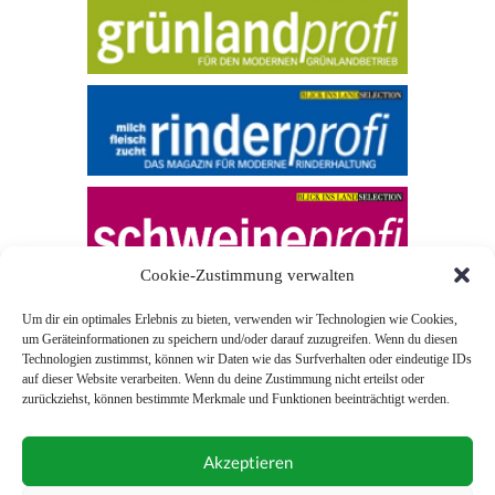
Cookie-Zustimmung verwalten
Um dir ein optimales Erlebnis zu bieten, verwenden wir Technologien wie Cookies,
um Geräteinformationen zu speichern und/oder darauf zuzugreifen. Wenn du diesen
Technologien zustimmst, können wir Daten wie das Surfverhalten oder eindeutige IDs
auf dieser Website verarbeiten. Wenn du deine Zustimmung nicht erteilst oder
zurückziehst, können bestimmte Merkmale und Funktionen beeinträchtigt werden.
© 2026 Blick ins Land
Akzeptieren
Unterstützt durch
Webonia