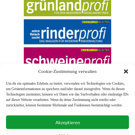
Cookie-Zustimmung verwalten
Um dir ein optimales Erlebnis zu bieten, verwenden wir Technologien wie Cookies,
um Geräteinformationen zu speichern und/oder darauf zuzugreifen. Wenn du diesen
Technologien zustimmst, können wir Daten wie das Surfverhalten oder eindeutige IDs
auf dieser Website verarbeiten. Wenn du deine Zustimmung nicht erteilst oder
zurückziehst, können bestimmte Merkmale und Funktionen beeinträchtigt werden.
© 2026 Blick ins Land
Akzeptieren
Unterstützt durch
Webonia
0043 (0)1 581 28 90 0