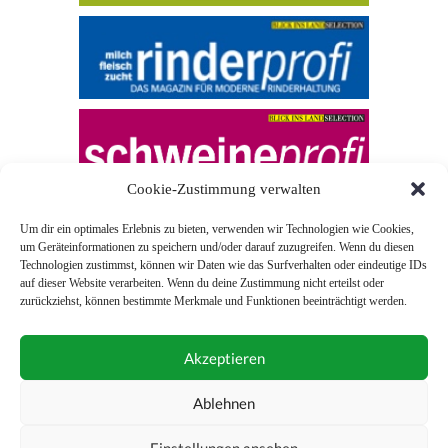
Cookie-Zustimmung verwalten
Um dir ein optimales Erlebnis zu bieten, verwenden wir Technologien wie Cookies,
um Geräteinformationen zu speichern und/oder darauf zuzugreifen. Wenn du diesen
Technologien zustimmst, können wir Daten wie das Surfverhalten oder eindeutige IDs
auf dieser Website verarbeiten. Wenn du deine Zustimmung nicht erteilst oder
zurückziehst, können bestimmte Merkmale und Funktionen beeinträchtigt werden.
© 2026 Blick ins Land
Akzeptieren
Unterstützt durch
Webonia
0043 (0)1 581 28 90 0
Ablehnen
online-redaktion@blickinsland.at
Einstellungen ansehen
Impressum