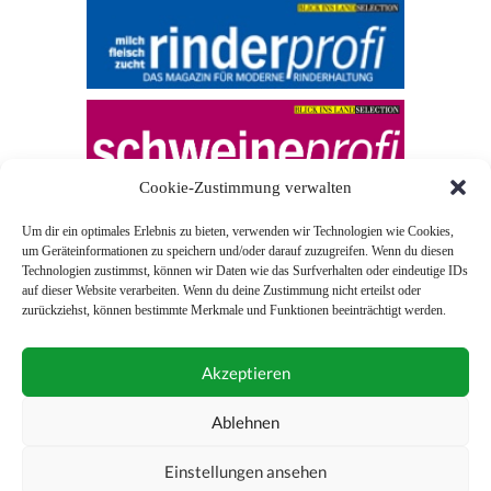
Cookie-Zustimmung verwalten
Um dir ein optimales Erlebnis zu bieten, verwenden wir Technologien wie Cookies,
um Geräteinformationen zu speichern und/oder darauf zuzugreifen. Wenn du diesen
Technologien zustimmst, können wir Daten wie das Surfverhalten oder eindeutige IDs
auf dieser Website verarbeiten. Wenn du deine Zustimmung nicht erteilst oder
zurückziehst, können bestimmte Merkmale und Funktionen beeinträchtigt werden.
© 2026 Blick ins Land
Akzeptieren
Unterstützt durch
Webonia
0043 (0)1 581 28 90 0
Ablehnen
online-redaktion@blickinsland.at
Einstellungen ansehen
Impressum