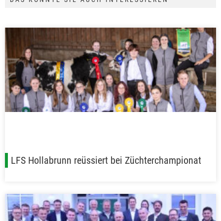
LFS Hollabrunn reüssiert bei Züchterchampionat