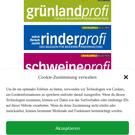
Cookie-Zustimmung verwalten
Um dir ein optimales Erlebnis zu bieten, verwenden wir Technologien wie Cookies,
um Geräteinformationen zu speichern und/oder darauf zuzugreifen. Wenn du diesen
Technologien zustimmst, können wir Daten wie das Surfverhalten oder eindeutige IDs
auf dieser Website verarbeiten. Wenn du deine Zustimmung nicht erteilst oder
zurückziehst, können bestimmte Merkmale und Funktionen beeinträchtigt werden.
© 2026 Blick ins Land
Akzeptieren
Unterstützt durch
Webonia