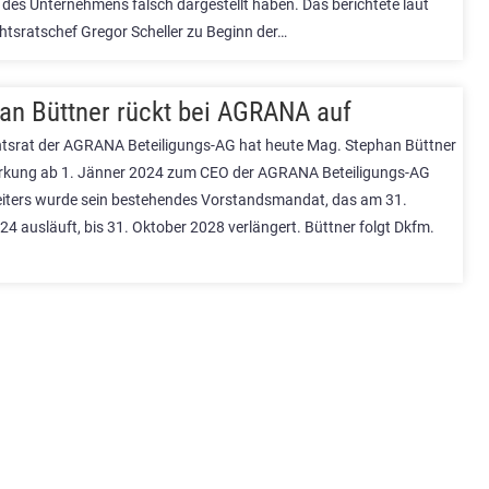
 des Unternehmens falsch dargestellt haben. Das berichtete laut
htsratschef Gregor Scheller zu Beginn der…
an Büttner rückt bei AGRANA auf
htsrat der AGRANA Beteiligungs-AG hat heute Mag. Stephan Büttner
irkung ab 1. Jänner 2024 zum CEO der AGRANA Beteiligungs-AG
Weiters wurde sein bestehendes Vorstandsmandat, das am 31.
4 ausläuft, bis 31. Oktober 2028 verlängert. Büttner folgt Dkfm.