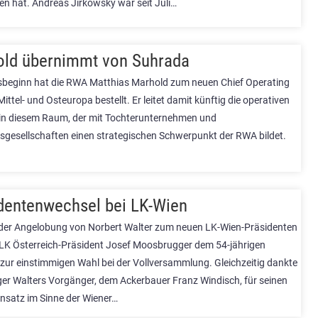
 hat. Andreas Jirkowsky war seit Juli…
ld übernimmt von Suhrada
beginn hat die RWA Matthias Marhold zum neuen Chief Operating
 Mittel- und Osteuropa bestellt. Er leitet damit künftig die operativen
in diesem Raum, der mit Tochterunternehmen und
gsgesellschaften einen strategischen Schwerpunkt der RWA bildet.
dentenwechsel bei LK-Wien
 der Angelobung von Norbert Walter zum neuen LK-Wien-Präsidenten
e LK Österreich-Präsident Josef Moosbrugger dem 54-jährigen
zur einstimmigen Wahl bei der Vollversammlung. Gleichzeitig dankte
r Walters Vorgänger, dem Ackerbauer Franz Windisch, für seinen
nsatz im Sinne der Wiener…