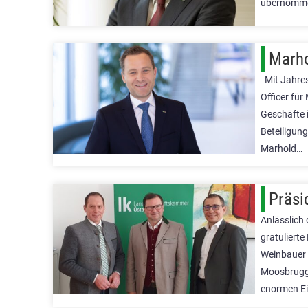
übernommen
Marho
Mit Jahres
Officer für
Geschäfte 
Beteiligun
Marhold…
Präsi
Anlässlich
gratuliert
Weinbauer 
Moosbrugge
enormen Ei