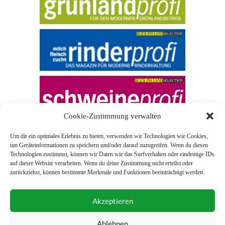
Cookie-Zustimmung verwalten
Um dir ein optimales Erlebnis zu bieten, verwenden wir Technologien wie Cookies,
um Geräteinformationen zu speichern und/oder darauf zuzugreifen. Wenn du diesen
Technologien zustimmst, können wir Daten wie das Surfverhalten oder eindeutige IDs
auf dieser Website verarbeiten. Wenn du deine Zustimmung nicht erteilst oder
zurückziehst, können bestimmte Merkmale und Funktionen beeinträchtigt werden.
© 2026 Blick ins Land
Akzeptieren
Unterstützt durch
Webonia
0043 (0)1 581 28 90 0
Ablehnen