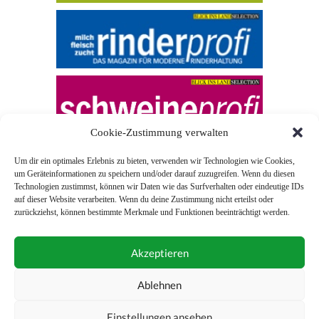
Cookie-Zustimmung verwalten
Um dir ein optimales Erlebnis zu bieten, verwenden wir Technologien wie Cookies,
um Geräteinformationen zu speichern und/oder darauf zuzugreifen. Wenn du diesen
Technologien zustimmst, können wir Daten wie das Surfverhalten oder eindeutige IDs
auf dieser Website verarbeiten. Wenn du deine Zustimmung nicht erteilst oder
zurückziehst, können bestimmte Merkmale und Funktionen beeinträchtigt werden.
© 2026 Blick ins Land
Akzeptieren
Unterstützt durch
Webonia
0043 (0)1 581 28 90 0
Ablehnen
online-redaktion@blickinsland.at
Einstellungen ansehen
Impressum