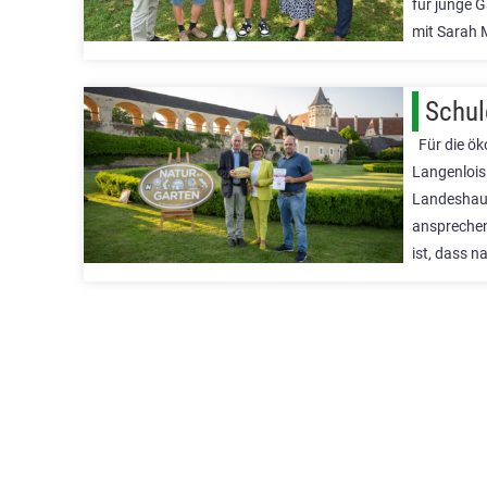
für junge 
mit Sarah M
Schul
Für die ök
Langenlois
Landeshaup
ansprechen
ist, dass 