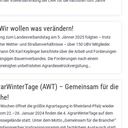
n der Vollversammlung der LWK für die nächsten fünf Jahre
.
Wir wollen was verändern!
ung zum Landesverbandstag am 5. Jänner 2025 folgten – trotz
ter Wetter- und Straßenverhältnisse – über 150 UBV Mitglieder.
nn ÖR Karl Keplinger berichtete über die Arbeit und Forderungen
ngigen Bauernverbandes. Die Forderungen nach einem
bereinigten unbefristeten Agrardieselrückvergütung…
rarWinterTage (AWT) – Gemeinsam für die
he!
 Wochen öffnet die größte Agrartagung in Rheinland-Pfalz wieder
 Vom 22.–26. Januar 2024 finden die 4. AgrarWinterTage auf dem
ssegelände statt. Unter dem Motto „Gemeinsam für die Branche!“
 umfangreiches Vortragsprogramm mit fachlichem Austausch statt….