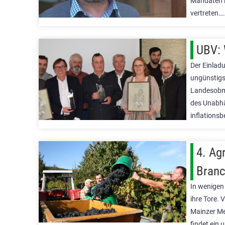
Mandaten i
vertreten…
UBV: 
Der Einlad
ungünstigs
Landesobma
des Unabhä
inflations
4. Ag
Branc
In wenigen
ihre Tore.
Mainzer Me
findet ein