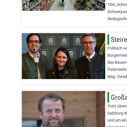
Titel „Schn
Schwerpunk
ökologisch
Steir
Politisch v
Bürgermeis
das Bauern
Österreichi
Mag. David
Großa
Trotz über
Salzburg d
und um ein